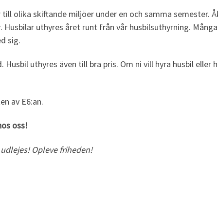
 er till olika skiftande miljöer under en och samma semester
r.
Husbilar uthyres året runt från vår husbilsuthyrning. Mång
d sig.
 Husbil uthyres även till bra pris. Om ni vill hyra husbil elle
ten av E6:an.
hos oss!
udlejes! Opleve friheden!